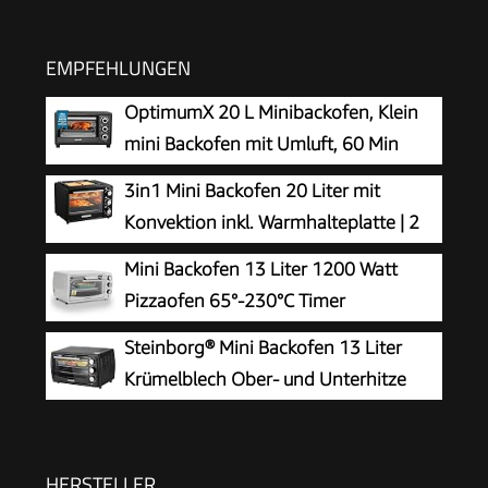
EMPFEHLUNGEN
OptimumX 20 L Minibackofen, Klein
mini Backofen mit Umluft, 60 Min
Timer, Pizza-Ofen, 1380 W, Schwarz
3in1 Mini Backofen 20 Liter mit
Konvektion inkl. Warmhalteplatte | 2
Backbleche + Grillrost | Minibackofen | Pizza-
Mini Backofen 13 Liter 1200 Watt
Ofen | zuschaltbare Umluft | abnehmbare
Pizzaofen 65°-230°C Timer
Grillplatte | 60 min.Timer | 1300W
aufklappbares Krümelblech
Steinborg® Mini Backofen 13 Liter
Minibackofen Kleiner Oven
Krümelblech Ober- und Unterhitze
1.200 Watt Miniofen mit Timer kleiner
Backofen für Camping oder Haushalt
freistehend stufenlose Temperaturregelung bis
HERSTELLER