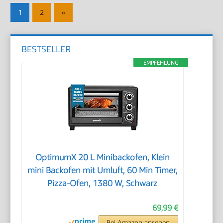
Seitennummerierung
Nächste
1
2
»
der
Beiträge
Beiträge
BESTSELLER
EMPFEHLUNG
OptimumX 20 L Minibackofen, Klein
mini Backofen mit Umluft, 60 Min Timer,
Pizza-Ofen, 1380 W, Schwarz
69,99 €
Bei Amazon ansehen