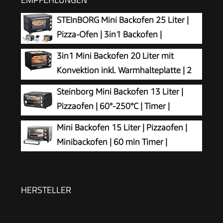
STEInBORG Mini Backofen 25 Liter |
Pizza-Ofen | 3in1 Backofen |
Minibackofen | Miniofen | Krümelblech
3in1 Mini Backofen 20 Liter mit
| Ober-/Unterhitze | Konvektion | 60 minTimer |
Konvektion inkl. Warmhalteplatte | 2
1.600 Watt
Backbleche + Grillrost | Minibackofen | Pizza-
Steinborg Mini Backofen 13 Liter |
Ofen | zuschaltbare Umluft | abnehmbare
Pizzaofen | 60°-250°C | Timer |
Grillplatte | 60 min.Timer | 1300W
aufklappbares Krümelblech |
Mini Backofen 15 Liter | Pizzaofen |
Minibackofen | Backofen | Kleiner Backofen | 900
Minibackofen | 60 min Timer |
Watt
100°-230°C | 1200 Watt | Backofen |
Krümelblech | Mini Oven | Camping Ofen |
Kleiner Backofen | Energiesparend
HERSTELLER