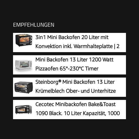
EMPFEHLUNGEN
3in1 Mini Backofen 20 Liter mit
Konvektion inkl. Warmhalteplatte | 2
Backbleche + Grillrost | Minibackofen | Pizza-
Mini Backofen 13 Liter 1200 Watt
Ofen | zuschaltbare Umluft | abnehmbare
Pizzaofen 65°-230°C Timer
Grillplatte | 60 min.Timer | 1300W
aufklappbares Krümelblech
Steinborg® Mini Backofen 13 Liter
Minibackofen Kleiner Oven
Krümelblech Ober- und Unterhitze
1.200 Watt Miniofen mit Timer kleiner
Cecotec Minibackofen Bake&Toast
Backofen für Camping oder Haushalt
1090 Black. 10 Liter Kapazität, 1000
freistehend stufenlose Temperaturregelung bis
Watt Leistung, Temperaturregelung bis
230°C
230 ºC, 60-Minuten-Timer, Doppelglastür und