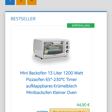
1
2
»
der
Beiträge
Beiträge
BESTSELLER
EMPFEHLUNG
Mini Backofen 13 Liter 1200 Watt
Pizzaofen 65°-230°C Timer
aufklappbares Krümelblech
Minibackofen Kleiner Oven
44,90 €