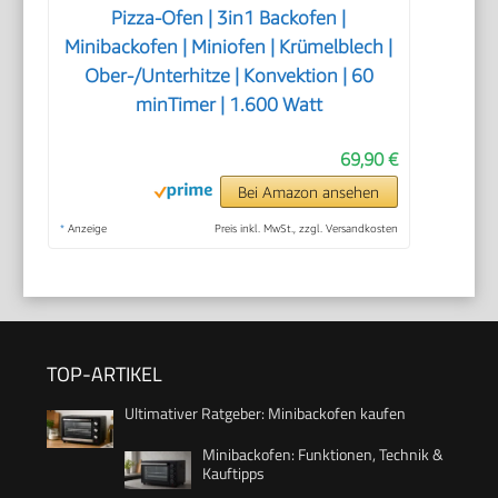
Pizza-Ofen | 3in1 Backofen |
Minibackofen | Miniofen | Krümelblech |
Ober-/Unterhitze | Konvektion | 60
minTimer | 1.600 Watt
69,90 €
Bei Amazon ansehen
*
Anzeige
Preis inkl. MwSt., zzgl. Versandkosten
TOP-ARTIKEL
Ultimativer Ratgeber: Minibackofen kaufen
Minibackofen: Funktionen, Technik &
Kauftipps