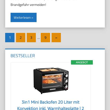
Brandgefahr vermeiden!
Weiterlesen
Seitennummerierung
Nächste
1
2
3
…
9
»
der
Beiträge
Beiträge
BESTSELLER
ANGEBOT
3in1 Mini Backofen 20 Liter mit
Konvektion inkl. Warmhalteplatte | 2