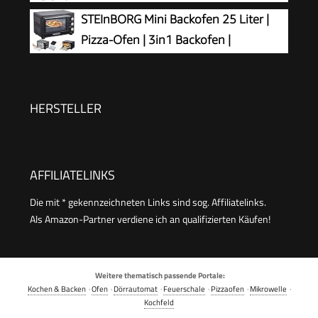
Grillrost Miniofen 60 Min. Timer –
STEInBORG Mini Backofen 25 Liter |
1.600 Watt
Pizza-Ofen | 3in1 Backofen |
Minibackofen | Miniofen | Krümelblech
| Ober-/Unterhitze | Konvektion | 60 minTimer |
1.600 Watt
HERSTELLER
AFFILIATELINKS
Die mit * gekennzeichneten Links sind sog. Affiliatelinks.
Als Amazon-Partner verdiene ich an qualifizierten Käufen!
Weitere thematisch passende Portale:
Kochen & Backen
·
Ofen
·
Dörrautomat
·
Feuerschale
·
Pizzaofen
·
Mikrowelle
·
Kochfeld