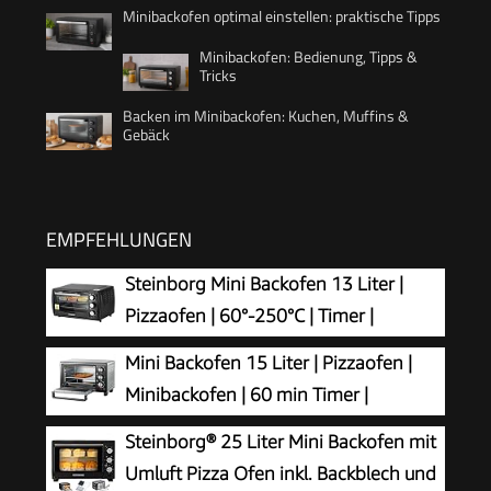
Minibackofen optimal einstellen: praktische Tipps
Minibackofen: Bedienung, Tipps &
Tricks
Backen im Minibackofen: Kuchen, Muffins &
Gebäck
EMPFEHLUNGEN
Steinborg Mini Backofen 13 Liter |
Pizzaofen | 60°-250°C | Timer |
aufklappbares Krümelblech |
Mini Backofen 15 Liter | Pizzaofen |
Minibackofen | Backofen | Kleiner Backofen | 900
Minibackofen | 60 min Timer |
Watt
100°-230°C | 1200 Watt | Backofen |
Steinborg® 25 Liter Mini Backofen mit
Krümelblech | Mini Oven | Camping Ofen |
Umluft Pizza Ofen inkl. Backblech und
Kleiner Backofen | Energiesparend