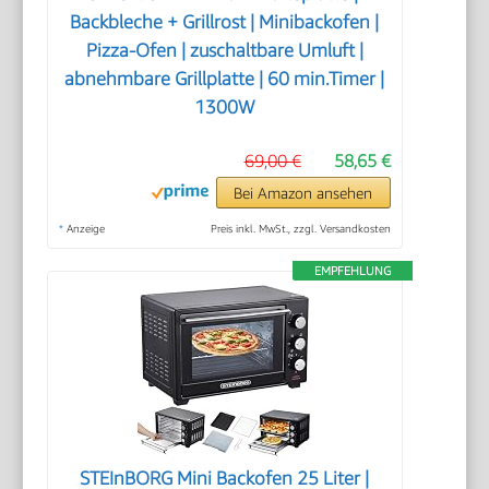
Backbleche + Grillrost | Minibackofen |
Pizza-Ofen | zuschaltbare Umluft |
abnehmbare Grillplatte | 60 min.Timer |
1300W
69,00 €
58,65 €
Bei Amazon ansehen
*
Anzeige
Preis inkl. MwSt., zzgl. Versandkosten
EMPFEHLUNG
STEInBORG Mini Backofen 25 Liter |