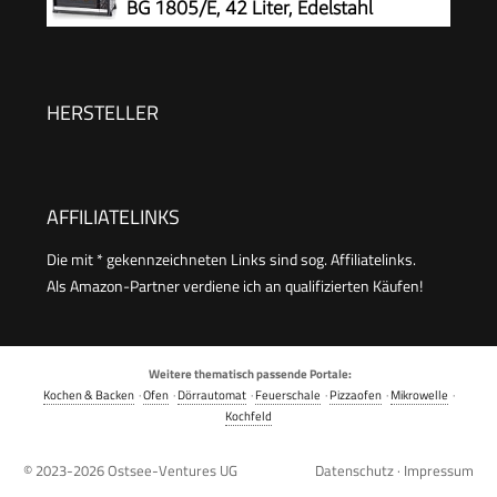
BG 1805/E, 42 Liter, Edelstahl
Kleiner Backofen | Energiesparend
HERSTELLER
AFFILIATELINKS
Die mit * gekennzeichneten Links sind sog. Affiliatelinks.
Als Amazon-Partner verdiene ich an qualifizierten Käufen!
Weitere thematisch passende Portale:
Kochen & Backen
·
Ofen
·
Dörrautomat
·
Feuerschale
·
Pizzaofen
·
Mikrowelle
·
Kochfeld
© 2023-2026
Ostsee-Ventures UG
Datenschutz
·
Impressum