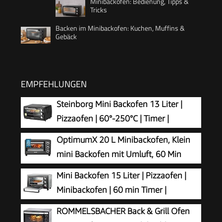
Minibackofen: Bedienung, Tipps &
Tricks
Backen im Minibackofen: Kuchen, Muffins &
Gebäck
EMPFEHLUNGEN
Steinborg Mini Backofen 13 Liter |
Pizzaofen | 60°-250°C | Timer |
aufklappbares Krümelblech |
OptimumX 20 L Minibackofen, Klein
Minibackofen | Backofen | Kleiner Backofen | 900
mini Backofen mit Umluft, 60 Min
Watt
Timer, Pizza-Ofen, 1380 W, Schwarz
Mini Backofen 15 Liter | Pizzaofen |
Minibackofen | 60 min Timer |
100°-230°C | 1200 Watt | Backofen |
ROMMELSBACHER Back & Grill Ofen
Krümelblech | Mini Oven | Camping Ofen |