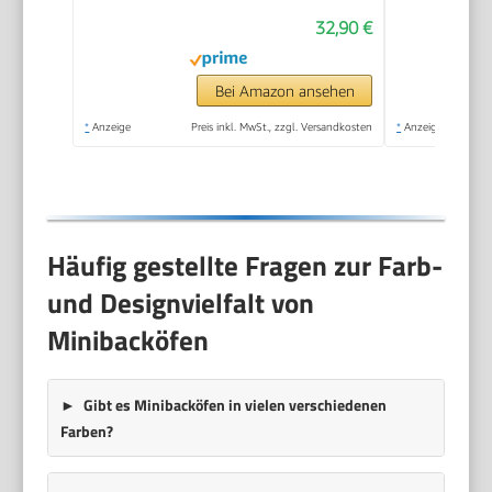
Temperaturregelung
32,90 €
bis 230 ºC, 60-
Minuten-Timer,
Doppelglastür und
Bei Amazon ansehen
Quarzheizelemente
*
Anzeige
Preis inkl. MwSt., zzgl. Versandkosten
*
Anzeige
für die
Speisenzubereitung
Häufig gestellte Fragen zur Farb-
und Designvielfalt von
Minibacköfen
Gibt es Minibacköfen in vielen verschiedenen
Farben?