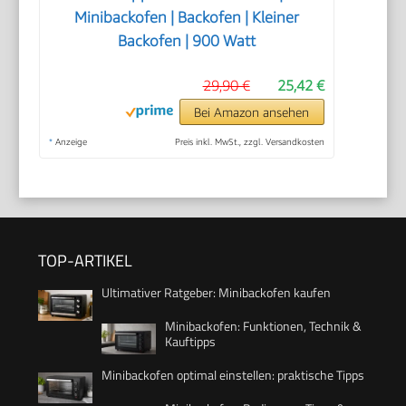
Minibackofen | Backofen | Kleiner
Backofen | 900 Watt
29,90 €
25,42 €
Bei Amazon ansehen
*
Anzeige
Preis inkl. MwSt., zzgl. Versandkosten
TOP-ARTIKEL
Ultimativer Ratgeber: Minibackofen kaufen
Minibackofen: Funktionen, Technik &
Kauftipps
Minibackofen optimal einstellen: praktische Tipps