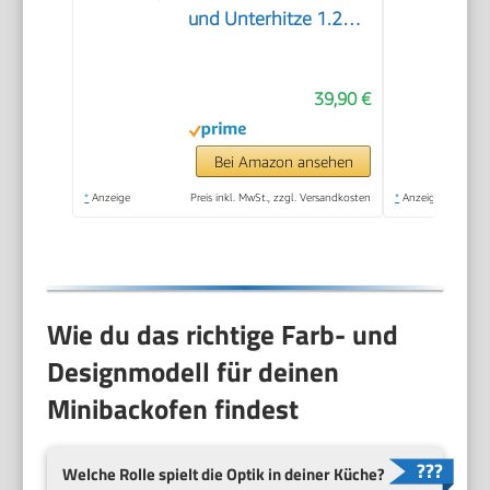
und Unterhitze 1.200
Watt Miniofen mit
Timer kleiner
39,90 €
Backofen für
Camping oder
Haushalt freistehend
Bei Amazon ansehen
stufenlose
*
Anzeige
Preis inkl. MwSt., zzgl. Versandkosten
*
Anzeige
Temperaturregelung
bis 230°C
Wie du das richtige Farb- und
Designmodell für deinen
Minibackofen findest
Welche Rolle spielt die Optik in deiner Küche?