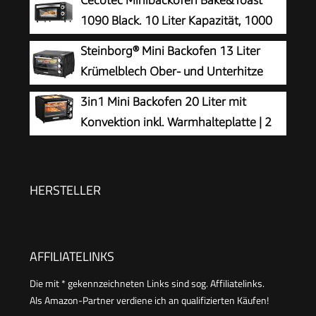
Cecotec Minibackofen Bake&Toast
Minibackofen Kleiner Oven
1090 Black. 10 Liter Kapazität, 1000
Watt Leistung, Temperaturregelung bis
Steinborg® Mini Backofen 13 Liter
230 ºC, 60-Minuten-Timer, Doppelglastür und
Krümelblech Ober- und Unterhitze
Quarzheizelemente für die Speisenzubereitung
1.200 Watt Miniofen mit Timer kleiner
3in1 Mini Backofen 20 Liter mit
Backofen für Camping oder Haushalt
Konvektion inkl. Warmhalteplatte | 2
freistehend stufenlose Temperaturregelung bis
Backbleche + Grillrost | Minibackofen | Pizza-
230°C
Ofen | zuschaltbare Umluft | abnehmbare
Grillplatte | 60 min.Timer | 1300W
HERSTELLER
AFFILIATELINKS
Die mit * gekennzeichneten Links sind sog. Affiliatelinks.
Als Amazon-Partner verdiene ich an qualifizierten Käufen!