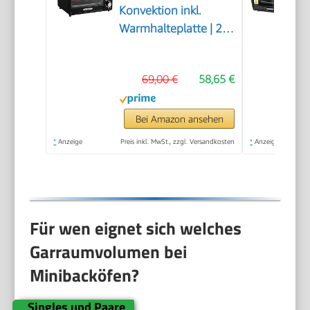
Konvektion inkl.
Warmhalteplatte | 2
Backbleche + Grillrost
| Minibackofen |
69,00 €
58,65 €
Pizza-Ofen |
zuschaltbare Umluft |
abnehmbare
Bei Amazon ansehen
Grillplatte | 60
*
Anzeige
Preis inkl. MwSt., zzgl. Versandkosten
*
Anzeige
min.Timer | 1300W
Für wen eignet sich welches
Garraumvolumen bei
Minibacköfen?
Singles und Paare