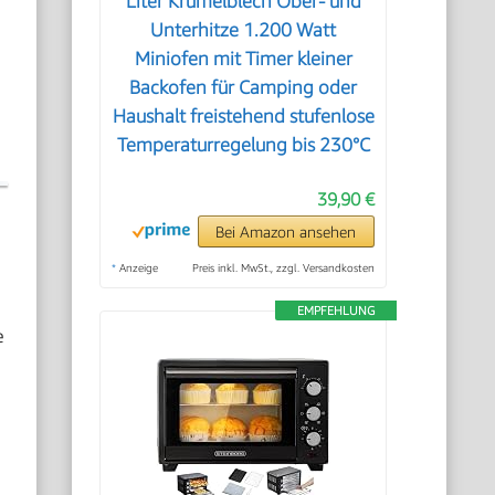
Liter Krümelblech Ober- und
Unterhitze 1.200 Watt
Miniofen mit Timer kleiner
Backofen für Camping oder
Haushalt freistehend stufenlose
Temperaturregelung bis 230°C
39,90 €
Bei Amazon ansehen
*
Anzeige
Preis inkl. MwSt., zzgl. Versandkosten
EMPFEHLUNG
e