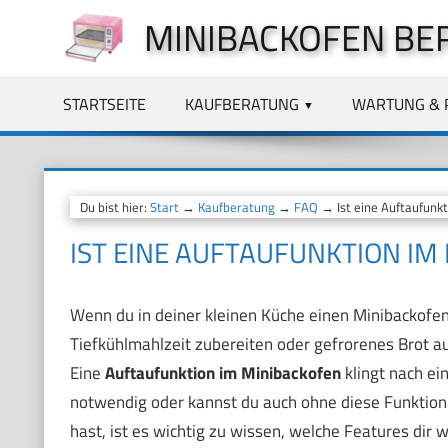
Zum
MINIBACKOFEN BE
Inhalt
springen
STARTSEITE
KAUFBERATUNG
WARTUNG & 
Du bist hier:
Start
→
Kaufberatung
→
FAQ
→ Ist eine Auftaufunk
IST EINE AUFTAUFUNKTION I
Wenn du in deiner kleinen Küche einen Minibackofen
Tiefkühlmahlzeit zubereiten oder gefrorenes Brot a
Eine
Auftaufunktion im Minibackofen
klingt nach ein
notwendig oder kannst du auch ohne diese Funktio
hast, ist es wichtig zu wissen, welche Features dir w