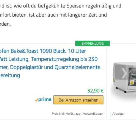
d ist, wie oft du tiefgekühlte Speisen regelmäßig und
ort bieten, ist aber auch mit längerer Zeit und
nden.
EMPFEHLUNG
fen Bake&Toast 1090 Black. 10 Liter
att Leistung, Temperaturregelung bis 230
imer, Doppelglastür und Quarzheizelemente
❯
bereitung
32,90 €
Bei Amazon ansehen
Preis inkl. MwSt., zzgl. Versandkosten
*
Anzeige