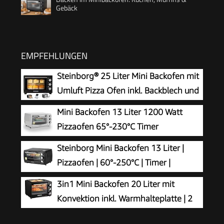
Gebäck
EMPFEHLUNGEN
Steinborg® 25 Liter Mini Backofen mit
Umluft Pizza Ofen inkl. Backblech und
Grillrost Miniofen 60 Min. Timer –
Mini Backofen 13 Liter 1200 Watt
1.600 Watt
Pizzaofen 65°-230°C Timer
aufklappbares Krümelblech
Steinborg Mini Backofen 13 Liter |
Minibackofen Kleiner Oven
Pizzaofen | 60°-250°C | Timer |
aufklappbares Krümelblech |
3in1 Mini Backofen 20 Liter mit
Minibackofen | Backofen | Kleiner Backofen | 900
Konvektion inkl. Warmhalteplatte | 2
Watt
Backbleche + Grillrost | Minibackofen | Pizza-