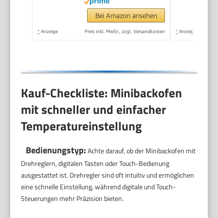
Camping oder
Haushalt freistehend
Bei Amazon ansehen
stufenlose
*
Anzeige
Preis inkl. MwSt., zzgl. Versandkosten
*
Anzeige
Temperaturregelung
bis 230°C
Kauf-Checkliste: Minibackofen
mit schneller und einfacher
Temperatureinstellung
Bedienungstyp:
Achte darauf, ob der Minibackofen mit
Drehreglern, digitalen Tasten oder Touch-Bedienung
ausgestattet ist. Drehregler sind oft intuitiv und ermöglichen
eine schnelle Einstellung, während digitale und Touch-
Steuerungen mehr Präzision bieten.