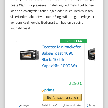
beste Wahl. Für präzisere Einstellung und mehr Funktionen
lohnen sich digitale Steuerungen oder Touch-Bedienungen,
sie erfordern aber etwas mehr Eingewöhnung. Überlege dir
vor dem Kauf, welche Bedienart am besten zu deinem
Kochstil passt.
EMPFEHLUNG
Cecotec Minibackofen
Bake&Toast 1090
Black. 10 Liter
Kapazität, 1000 Watt
Leistung,
Temperaturregelung
32,90 €
bis 230 ºC, 60-
Minuten-Timer,
Doppelglastür und
Bei Amazon ansehen
Quarzheizelemente
*
Anzeige
Preis inkl. MwSt., zzgl. Versandkosten
*
Anzeige