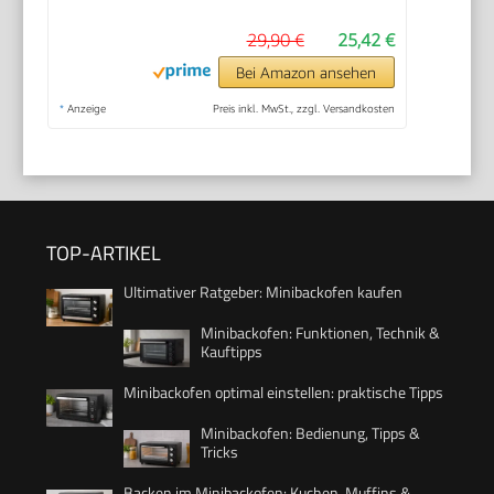
29,90 €
25,42 €
Bei Amazon ansehen
*
Anzeige
Preis inkl. MwSt., zzgl. Versandkosten
TOP-ARTIKEL
Ultimativer Ratgeber: Minibackofen kaufen
Minibackofen: Funktionen, Technik &
Kauftipps
Minibackofen optimal einstellen: praktische Tipps
Minibackofen: Bedienung, Tipps &
Tricks
Backen im Minibackofen: Kuchen, Muffins &