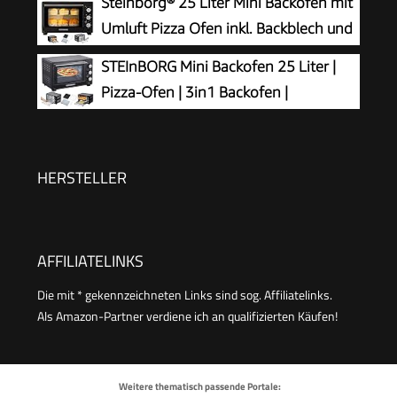
Steinborg® 25 Liter Mini Backofen mit
230°C
Umluft Pizza Ofen inkl. Backblech und
Grillrost Miniofen 60 Min. Timer –
STEInBORG Mini Backofen 25 Liter |
1.600 Watt
Pizza-Ofen | 3in1 Backofen |
Minibackofen | Miniofen | Krümelblech
| Ober-/Unterhitze | Konvektion | 60 minTimer |
1.600 Watt
HERSTELLER
AFFILIATELINKS
Die mit * gekennzeichneten Links sind sog. Affiliatelinks.
Als Amazon-Partner verdiene ich an qualifizierten Käufen!
Weitere thematisch passende Portale: