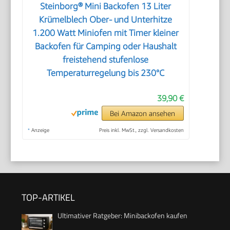
Steinborg® Mini Backofen 13 Liter
Krümelblech Ober- und Unterhitze
1.200 Watt Miniofen mit Timer kleiner
Backofen für Camping oder Haushalt
freistehend stufenlose
Temperaturregelung bis 230°C
39,90 €
Bei Amazon ansehen
*
Anzeige
Preis inkl. MwSt., zzgl. Versandkosten
TOP-ARTIKEL
Ultimativer Ratgeber: Minibackofen kaufen