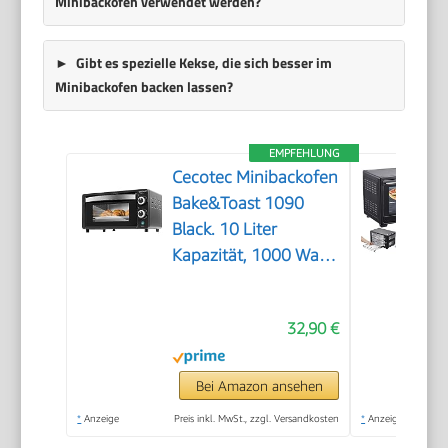
Minibackofen verwendet werden?
Gibt es spezielle Kekse, die sich besser im
Minibackofen backen lassen?
EMPFEHLUNG
Cecotec Minibackofen
Bake&Toast 1090
Black. 10 Liter
Kapazität, 1000 Watt
Leistung,
Temperaturregelung
32,90 €
bis 230 ºC, 60-
Minuten-Timer,
Doppelglastür und
Bei Amazon ansehen
Quarzheizelemente
*
Anzeige
Preis inkl. MwSt., zzgl. Versandkosten
*
Anzeige
für die