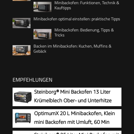
Minibackofen: Funktionen, Technik &
Kauftipps
Minibackofen optimal einstellen: praktische Tipps
Minibackofen: Bedienung, Tipps &
Tricks
Backen im Minibackofen: Kuchen, Muffins &
Gebäck
EMPFEHLUNGEN
Steinborg® Mini Backofen 13 Liter
Krümelblech Ober- und Unterhitze
1.200 Watt Miniofen mit Timer kleiner
OptimumX 20 L Minibackofen, Klein
Backofen für Camping oder Haushalt
mini Backofen mit Umluft, 60 Min
freistehend stufenlose Temperaturregelung bis
Timer, Pizza-Ofen, 1380 W, Schwarz