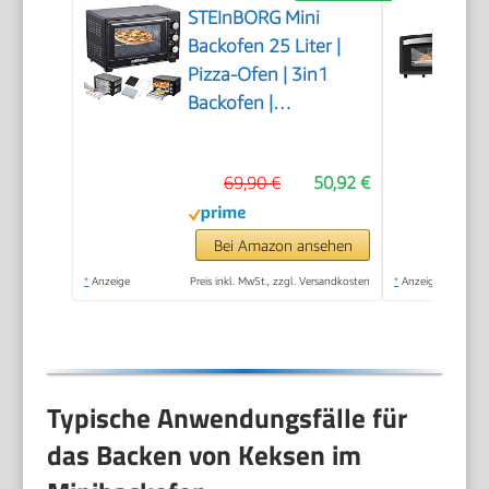
STEInBORG Mini
Backofen 25 Liter |
Pizza-Ofen | 3in1
Backofen |
Minibackofen |
Miniofen |
69,90 €
50,92 €
Krümelblech |
Ober-/Unterhitze |
Konvektion | 60
Bei Amazon ansehen
minTimer | 1.600
*
Anzeige
Preis inkl. MwSt., zzgl. Versandkosten
*
Anzeige
Watt
Typische Anwendungsfälle für
das Backen von Keksen im