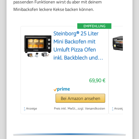
passenden Funktionen wirst du aber mit deinem
Minibackofen leckere Kekse backen können.
EMPFEHLUNG
Steinborg® 25 Liter
Mini Backofen mit
Umluft Pizza Ofen
inkl. Backblech und
Grillrost Miniofen 60
Min. Timer – 1.600
69,90 €
Watt
Bei Amazon ansehen
*
Anzeige
Preis inkl. MwSt., zzgl. Versandkosten
*
Anzeige