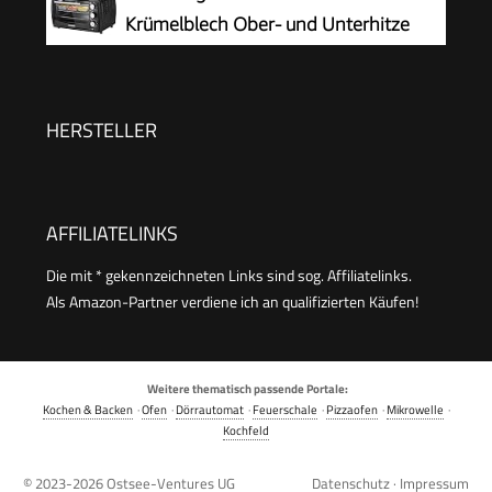
1.600 Watt
Krümelblech Ober- und Unterhitze
1.200 Watt Miniofen mit Timer kleiner
Backofen für Camping oder Haushalt
freistehend stufenlose Temperaturregelung bis
HERSTELLER
230°C
AFFILIATELINKS
Die mit * gekennzeichneten Links sind sog. Affiliatelinks.
Als Amazon-Partner verdiene ich an qualifizierten Käufen!
Weitere thematisch passende Portale:
Kochen & Backen
·
Ofen
·
Dörrautomat
·
Feuerschale
·
Pizzaofen
·
Mikrowelle
·
Kochfeld
© 2023-2026
Ostsee-Ventures UG
Datenschutz
·
Impressum