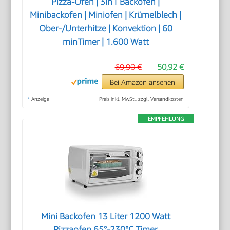
Pizza-Ofen | 3in1 Backofen |
Minibackofen | Miniofen | Krümelblech |
Ober-/Unterhitze | Konvektion | 60
minTimer | 1.600 Watt
69,90 €
50,92 €
Bei Amazon ansehen
*
Anzeige
Preis inkl. MwSt., zzgl. Versandkosten
EMPFEHLUNG
Mini Backofen 13 Liter 1200 Watt
Pizzaofen 65°-230°C Timer