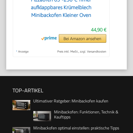
aufklappbares Krümelblech
Minibackofen Kleiner Oven
44,90 €
Bei Amazon ansehen
*
Anzeige
Preis inkl. MwSt., zzgl. Versandkosten
TOP-ARTIKEL
Ultimativer Ratgeber: Minibackofen kaufen
Minibackofen: Funktionen, Technik &
Kauftipps
Minibackofen optimal einstellen: praktische Tipps