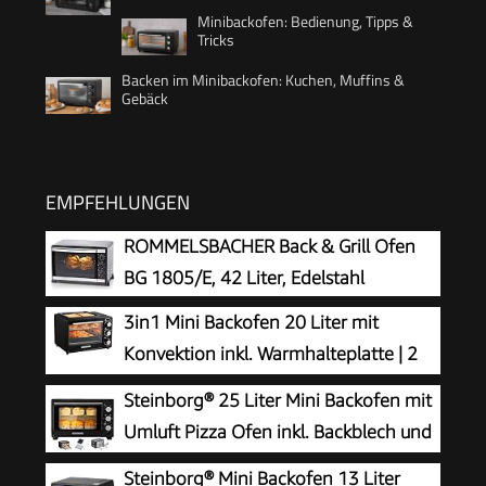
Minibackofen: Bedienung, Tipps &
Tricks
Backen im Minibackofen: Kuchen, Muffins &
Gebäck
EMPFEHLUNGEN
ROMMELSBACHER Back & Grill Ofen
BG 1805/E, 42 Liter, Edelstahl
3in1 Mini Backofen 20 Liter mit
Konvektion inkl. Warmhalteplatte | 2
Backbleche + Grillrost | Minibackofen | Pizza-
Steinborg® 25 Liter Mini Backofen mit
Ofen | zuschaltbare Umluft | abnehmbare
Umluft Pizza Ofen inkl. Backblech und
Grillplatte | 60 min.Timer | 1300W
Grillrost Miniofen 60 Min. Timer –
Steinborg® Mini Backofen 13 Liter