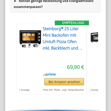
Können geringe Heizleistung und Energieeffizienz
zusammenpassen?
EMPFEHLUNG
Steinborg® 25 Liter
Mini Backofen mit
Umluft Pizza Ofen
inkl. Backblech und
Grillrost Miniofen 60
Min. Timer – 1.600
69,90 €
Watt
Bei Amazon ansehen
*
Anzeige
Preis inkl. MwSt., zzgl. Versandkosten
*
Anzeige