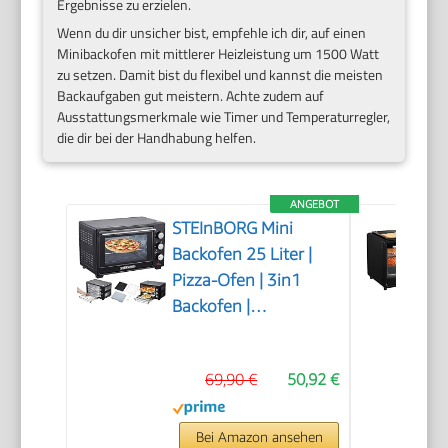
Ergebnisse zu erzielen.
Wenn du dir unsicher bist, empfehle ich dir, auf einen
Minibackofen mit mittlerer Heizleistung um 1500 Watt
zu setzen. Damit bist du flexibel und kannst die meisten
Backaufgaben gut meistern. Achte zudem auf
Ausstattungsmerkmale wie Timer und Temperaturregler,
die dir bei der Handhabung helfen.
ANGEBOT
STEInBORG Mini
Backofen 25 Liter |
Pizza-Ofen | 3in1
Backofen |
Minibackofen |
Miniofen |
69,90 €
50,92 €
Krümelblech |
Ober-/Unterhitze |
Konvektion | 60
Bei Amazon ansehen