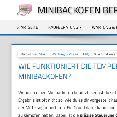
Zum
MINIBACKOFEN BE
Inhalt
springen
STARTSEITE
KAUFBERATUNG
WARTUNG & 
Du bist hier:
Start
→
Wartung & Pflege
→
FAQ
→ Wie funktionier
WIE FUNKTIONIERT DIE TEMP
MINIBACKOFEN?
Wenn du einen Minibackofen benutzt, kennst du siche
Ergebnis ist oft nicht so, wie du es dir vorgestellt 
der Mitte sogar noch roh. Ein Grund dafür kann ein
zu kämpfen haben. Dabei ist die
präzise Steuerung 