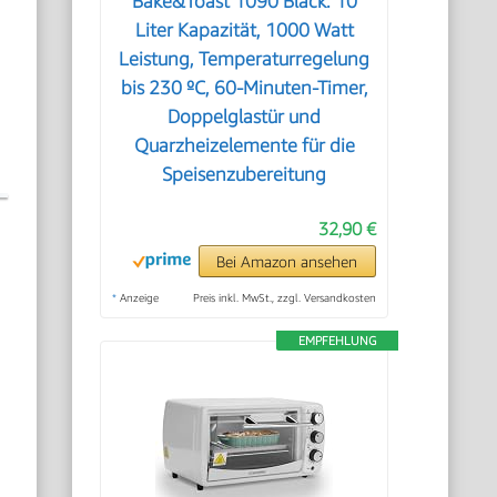
Bake&Toast 1090 Black. 10
Liter Kapazität, 1000 Watt
Leistung, Temperaturregelung
bis 230 ºC, 60-Minuten-Timer,
Doppelglastür und
Quarzheizelemente für die
Speisenzubereitung
32,90 €
Bei Amazon ansehen
*
Anzeige
Preis inkl. MwSt., zzgl. Versandkosten
EMPFEHLUNG