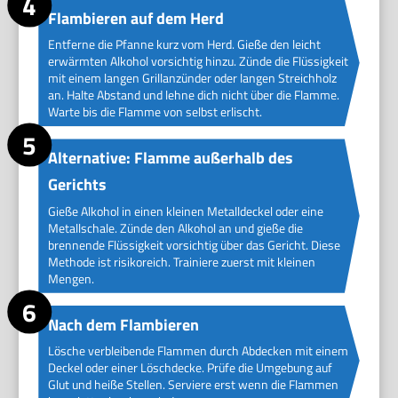
Flambieren auf dem Herd
Entferne die Pfanne kurz vom Herd. Gieße den leicht
erwärmten Alkohol vorsichtig hinzu. Zünde die Flüssigkeit
mit einem langen Grillanzünder oder langen Streichholz
an. Halte Abstand und lehne dich nicht über die Flamme.
Warte bis die Flamme von selbst erlischt.
Alternative: Flamme außerhalb des
Gerichts
Gieße Alkohol in einen kleinen Metalldeckel oder eine
Metallschale. Zünde den Alkohol an und gieße die
brennende Flüssigkeit vorsichtig über das Gericht. Diese
Methode ist risikoreich. Trainiere zuerst mit kleinen
Mengen.
Nach dem Flambieren
Lösche verbleibende Flammen durch Abdecken mit einem
Deckel oder einer Löschdecke. Prüfe die Umgebung auf
Glut und heiße Stellen. Serviere erst wenn die Flammen