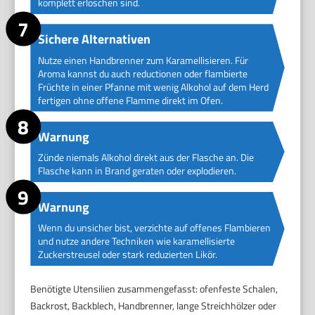
komplett erloschen sind.
Sichere Alternativen
Nutze einen Handbrenner zum Karamellisieren. Für
Aroma kannst du auch reductionen oder flambierte
Früchte in einer Pfanne mit wenig Alkohol auf dem Herd
fertigen ohne offene Flamme direkt im Ofen.
Warnung
Zünde niemals Alkohol direkt aus der Flasche an. Die
Flasche kann in Brand geraten oder explodieren.
Warnung
Wenn du unsicher bist, verzichte auf offenes Flambieren
und nutze andere Techniken wie karamellisierte
Zuckerstreusel oder stark reduzierten Likör.
Benötigte Utensilien zusammengefasst: ofenfeste Schalen,
Backrost, Backblech, Handbrenner, lange Streichhölzer oder