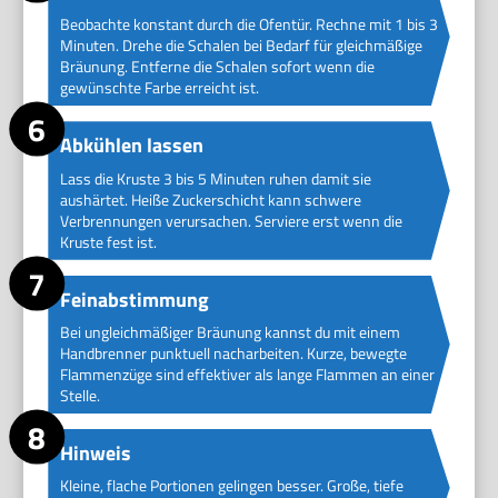
Beobachte konstant durch die Ofentür. Rechne mit 1 bis 3
Minuten. Drehe die Schalen bei Bedarf für gleichmäßige
Bräunung. Entferne die Schalen sofort wenn die
gewünschte Farbe erreicht ist.
Abkühlen lassen
Lass die Kruste 3 bis 5 Minuten ruhen damit sie
aushärtet. Heiße Zuckerschicht kann schwere
Verbrennungen verursachen. Serviere erst wenn die
Kruste fest ist.
Feinabstimmung
Bei ungleichmäßiger Bräunung kannst du mit einem
Handbrenner punktuell nacharbeiten. Kurze, bewegte
Flammenzüge sind effektiver als lange Flammen an einer
Stelle.
Hinweis
Kleine, flache Portionen gelingen besser. Große, tiefe