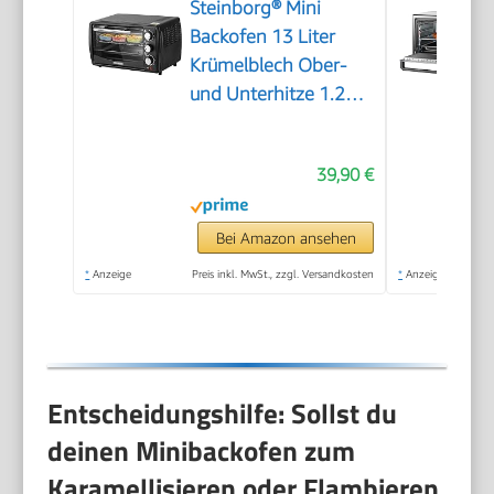
Steinborg® Mini
Backofen 13 Liter
Krümelblech Ober-
und Unterhitze 1.200
Watt Miniofen mit
Timer kleiner
39,90 €
Backofen für
Camping oder
Haushalt freistehend
Bei Amazon ansehen
stufenlose
*
Anzeige
Preis inkl. MwSt., zzgl. Versandkosten
*
Anzeige
Temperaturregelung
bis 230°C
Entscheidungshilfe: Sollst du
deinen Minibackofen zum
Karamellisieren oder Flambieren