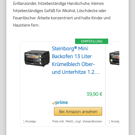
Grillanzünder, hitzebeständige Handschuhe, kleines
hitzebeständiges Gefäß für Alkohol, Löschdecke oder
Feuerlöscher. Arbeite konzentriert und halte Kinder und
Haustiere fern.
EMPFEHLUNG
Steinborg® Mini
Backofen 13 Liter
Krümelblech Ober-
und Unterhitze 1.200
Watt Miniofen mit
Timer kleiner
39,90 €
Backofen für
Camping oder
Haushalt freistehend
Bei Amazon ansehen
stufenlose
*
Anzeige
Preis inkl. MwSt., zzgl. Versandkosten
*
Anzeige
Temperaturregelung
bis 230°C