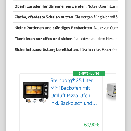
Oberhitze oder Handbrenner verwenden
. Nutze Oberhitze im Ofen
Flache, ofenfeste Schalen nutzen
. Sie sorgen für gleichmäßige Kru
Kleine Portionen und ständiges Beobachten
. Nähe zur Oberhitze u
Flambieren nur offen und sicher
. Flambiere auf dem Herd mit weni
Sicherheitsausrüstung bereithalten
. Löschdecke, Feuerlöscher un
EMPFEHLUNG
Steinborg® 25 Liter
Mini Backofen mit
Umluft Pizza Ofen
inkl. Backblech und
Grillrost Miniofen 60
Min. Timer – 1.600
69,90 €
Watt