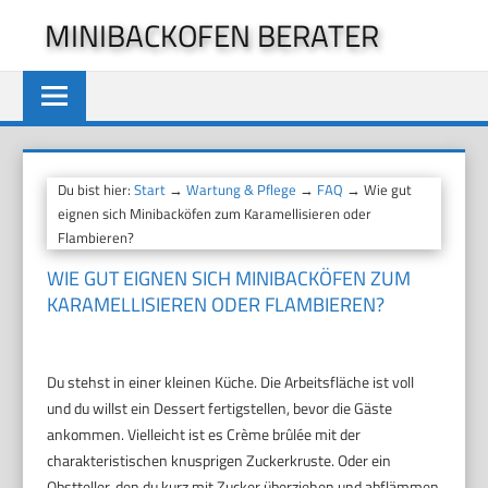
Zum
MINIBACKOFEN BERATER
Inhalt
springen
Du bist hier:
Start
→
Wartung & Pflege
→
FAQ
→ Wie gut
eignen sich Minibacköfen zum Karamellisieren oder
Flambieren?
WIE GUT EIGNEN SICH MINIBACKÖFEN ZUM
KARAMELLISIEREN ODER FLAMBIEREN?
Du stehst in einer kleinen Küche. Die Arbeitsfläche ist voll
und du willst ein Dessert fertigstellen, bevor die Gäste
ankommen. Vielleicht ist es Crème brûlée mit der
charakteristischen knusprigen Zuckerkruste. Oder ein
Obstteller, den du kurz mit Zucker überziehen und abflämmen