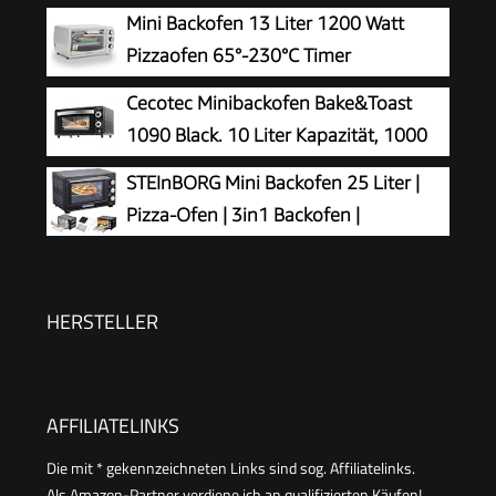
Backbleche + Grillrost | Minibackofen | Pizza-
Mini Backofen 13 Liter 1200 Watt
Ofen | zuschaltbare Umluft | abnehmbare
Pizzaofen 65°-230°C Timer
Grillplatte | 60 min.Timer | 1300W
aufklappbares Krümelblech
Cecotec Minibackofen Bake&Toast
Minibackofen Kleiner Oven
1090 Black. 10 Liter Kapazität, 1000
Watt Leistung, Temperaturregelung bis
STEInBORG Mini Backofen 25 Liter |
230 ºC, 60-Minuten-Timer, Doppelglastür und
Pizza-Ofen | 3in1 Backofen |
Quarzheizelemente für die Speisenzubereitung
Minibackofen | Miniofen | Krümelblech
| Ober-/Unterhitze | Konvektion | 60 minTimer |
1.600 Watt
HERSTELLER
AFFILIATELINKS
Die mit * gekennzeichneten Links sind sog. Affiliatelinks.
Als Amazon-Partner verdiene ich an qualifizierten Käufen!