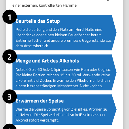
einer externen, kontrollierten Flamme.
Beurteile das Setup
Prüfe die Lüftung und den Platz am Herd. Halte eine
Löschdecke oder einen kleinen Feuerlöscher bereit.
Entferne Tücher und andere brennbare Gegenstände aus
dem Arbeitsbereich.
Menge und Art des Alkohols
Nutze 40 bis 60 Vol.-% Spirituosen wie Rum oder Cognac.
Pro kleine Portion reichen 15 bis 30 ml. Verwende keine
Liköre mit viel Zucker. Erwärme den Alkohol nur leicht in
einem hitzebeständigen Messbecher. Nicht kochen.
Erwärmen der Speise
Wärme die Speise vorsichtig vor. Ziel ist es, Aromen zu
aktivieren. Die Speise darf nicht so heiß sein dass der
Alkohol sofort verdampft.