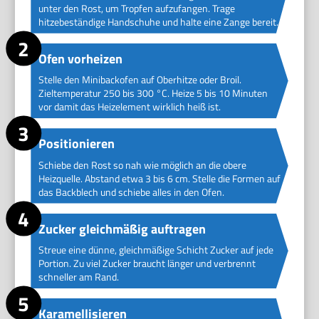
unter den Rost, um Tropfen aufzufangen. Trage
hitzebeständige Handschuhe und halte eine Zange bereit.
Ofen vorheizen
Stelle den Minibackofen auf Oberhitze oder Broil.
Zieltemperatur 250 bis 300 °C. Heize 5 bis 10 Minuten
vor damit das Heizelement wirklich heiß ist.
Positionieren
Schiebe den Rost so nah wie möglich an die obere
Heizquelle. Abstand etwa 3 bis 6 cm. Stelle die Formen auf
das Backblech und schiebe alles in den Ofen.
Zucker gleichmäßig auftragen
Streue eine dünne, gleichmäßige Schicht Zucker auf jede
Portion. Zu viel Zucker braucht länger und verbrennt
schneller am Rand.
Karamellisieren