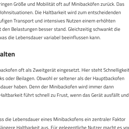
gen Größe und Mobilität oft auf Minibacköfen zurück. Das
ohnsituationen. Die Haltbarkeit wird zum entscheidenden
äufigen Transport und intensives Nutzen einem erhöhten
lt den Belastungen besser stand. Gleichzeitig schwankt die
was die Lebensdauer variabel beeinflussen kann.
alten
ckofen oft als Zweitgerät eingesetzt. Hier steht Schnelligkei
cks oder Beilagen. Obwohl er seltener als der Hauptbackofen
bensdauer haben. Denn der Minibackofen wird immer dann
altbarkeit führt schnell zu Frust, wenn das Gerät ausfällt und
ss die Lebensdauer eines Minibackofens ein zentraler Faktor
 längere Haltbarkeit aus. Für gelegentliche Nutzer macht es vo