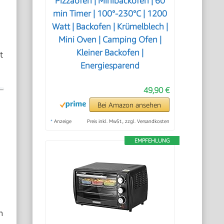
Pizzaofen | Minibackofen | 60
min Timer | 100°-230°C | 1200
Watt | Backofen | Krümelblech |
Mini Oven | Camping Ofen |
Kleiner Backofen |
t
Energiesparend
49,90 €
Bei Amazon ansehen
*
Anzeige
Preis inkl. MwSt., zzgl. Versandkosten
EMPFEHLUNG
h