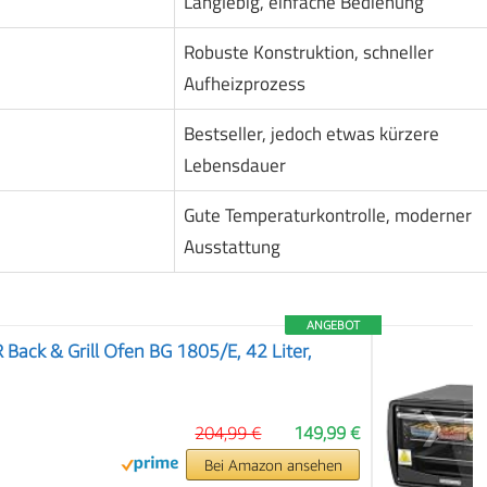
Langlebig, einfache Bedienung
Robuste Konstruktion, schneller
Aufheizprozess
Bestseller, jedoch etwas kürzere
Lebensdauer
Gute Temperaturkontrolle, moderner
Ausstattung
ANGEBOT
ck & Grill Ofen BG 1805/E, 42 Liter,
❯
204,99 €
149,99 €
Bei Amazon ansehen