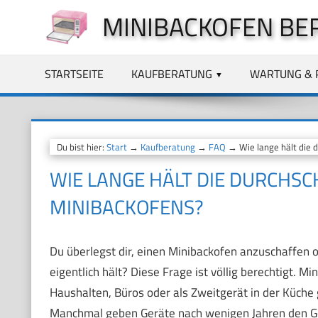
Zum
MINIBACKOFEN BE
Inhalt
springen
STARTSEITE
KAUFBERATUNG
WARTUNG & 
Du bist hier:
Start
→
Kaufberatung
→
FAQ
→ Wie lange hält die d
WIE LANGE HÄLT DIE DURCHSC
MINIBACKOFENS?
Du überlegst dir, einen Minibackofen anzuschaffen o
eigentlich hält? Diese Frage ist völlig berechtigt. Mi
Haushalten, Büros oder als Zweitgerät in der Küche
Manchmal geben Geräte nach wenigen Jahren den Gei