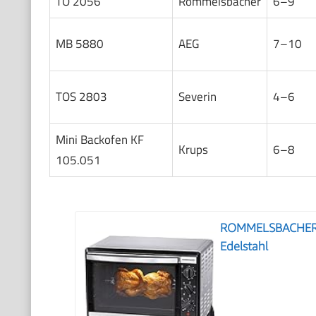
TO 2056
Rommelsbacher
6–9
MB 5880
AEG
7–10
TOS 2803
Severin
4–6
Mini Backofen KF
Krups
6–8
105.051
ROMMELSBACHER Ba
Edelstahl