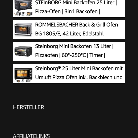
STEInBORG Mini Backofen 25 Liter |
Pizza-Ofen | 3in1 Backofen |
Minibackofen | Miniofen | Krümelblech
ROMMELSBACHER Back & Grill Ofen
| Ober-/Unterhitze | Konvektion | 60 minTimer |
BG 1805/E, 42 Liter, Edelstahl
1.600 Watt
Steinborg Mini Backofen 13 Liter |
Pizzaofen | 60°-250°C | Timer |
aufklappbares Krümelblech |
Steinborg® 25 Liter Mini Backofen mit
Minibackofen | Backofen | Kleiner Backofen | 900
Umluft Pizza Ofen inkl. Backblech und
Watt
Grillrost Miniofen 60 Min. Timer –
1.600 Watt
HERSTELLER
AFFILIATELINKS