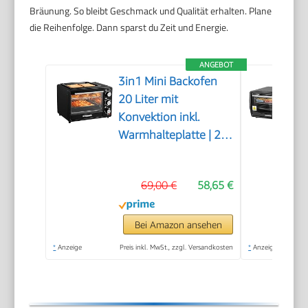
Bräunung. So bleibt Geschmack und Qualität erhalten. Plane
die Reihenfolge. Dann sparst du Zeit und Energie.
ANGEBOT
3in1 Mini Backofen
20 Liter mit
Konvektion inkl.
Warmhalteplatte | 2
Backbleche + Grillrost
| Minibackofen |
69,00 €
58,65 €
Pizza-Ofen |
zuschaltbare Umluft |
abnehmbare
Bei Amazon ansehen
Grillplatte | 60
*
Anzeige
Preis inkl. MwSt., zzgl. Versandkosten
*
Anzeige
min.Timer | 1300W