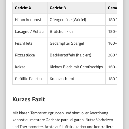
Gericht A
Gericht B
Gemeinsam
Hähnchenbrust
Ofengemüse (Würfel)
180 °C Uml
Lasagne / Auflauf
Brötchen klein
180–190 °C
Fischfilets
Gedämpfter Spargel
160–170 °C
Pizzastücke
Backkartoffeln (halbiert)
200 °C Uml
Kekse
Kleines Blech mit Gemüsechips
160–170 °C
Gefüllte Paprika
Knoblauchbrot
180 °C Uml
Kurzes Fazit
Mit klaren Temperaturgruppen und sinnvoller Anordnung
kannst du mehrere Gerichte parallel garen. Nutze Vorheizen
und Thermometer. Achte auf Luftzirkulation und kontrolliere