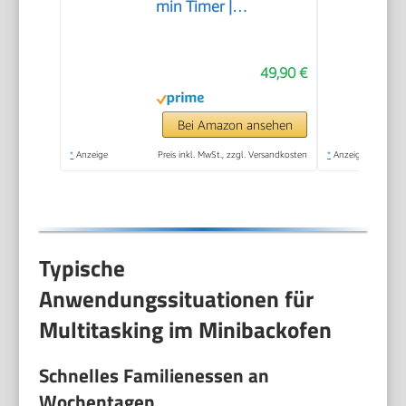
min Timer |
100°-230°C | 1200
Watt | Backofen |
49,90 €
Krümelblech | Mini
Oven | Camping Ofen
| Kleiner Backofen |
Bei Amazon ansehen
Energiesparend
*
Anzeige
Preis inkl. MwSt., zzgl. Versandkosten
*
Anzeige
Typische
Anwendungssituationen für
Multitasking im Minibackofen
Schnelles Familienessen an
Wochentagen