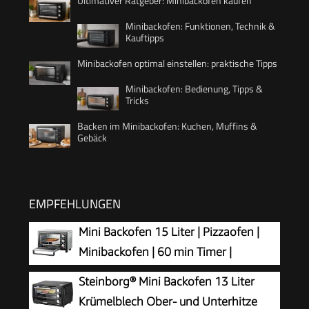
Ultimativer Ratgeber: Minibackofen kaufen
Minibackofen: Funktionen, Technik &
Kauftipps
Minibackofen optimal einstellen: praktische Tipps
Minibackofen: Bedienung, Tipps &
Tricks
Backen im Minibackofen: Kuchen, Muffins &
Gebäck
EMPFEHLUNGEN
Mini Backofen 15 Liter | Pizzaofen |
Minibackofen | 60 min Timer |
100°-230°C | 1200 Watt | Backofen |
Steinborg® Mini Backofen 13 Liter
Krümelblech | Mini Oven | Camping Ofen |
Krümelblech Ober- und Unterhitze