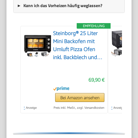
Kann ich das Vorheizen häufig weglassen?
EMPFEHLUNG
Steinborg® 25 Liter
Mini Backofen mit
Umluft Pizza Ofen
inkl. Backblech und
Grillrost Miniofen 60
Min. Timer – 1.600
69,90 €
Watt
Bei Amazon ansehen
*
Anzeige
Preis inkl. MwSt., zzgl. Versandkosten
*
Anzeige