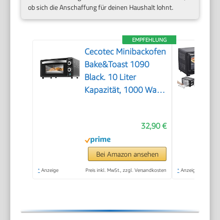
ob sich die Anschaffung für deinen Haushalt lohnt.
EMPFEHLUNG
Cecotec Minibackofen
Bake&Toast 1090
Black. 10 Liter
Kapazität, 1000 Watt
Leistung,
Temperaturregelung
32,90 €
bis 230 ºC, 60-
Minuten-Timer,
Doppelglastür und
Bei Amazon ansehen
Quarzheizelemente
*
Anzeige
Preis inkl. MwSt., zzgl. Versandkosten
*
Anzeige
für die
Speisenzubereitung