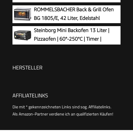
Kleiner Backofen | Energiesparend
1.200 Watt Miniofen mit Timer kleiner
ROMMELSBACHER Back & Grill Ofen
Backofen für Camping oder Haushalt
BG 1805/E, 42 Liter, Edelstahl
freistehend stufenlose Temperaturregelung bis
Steinborg Mini Backofen 13 Liter |
230°C
Pizzaofen | 60°-250°C | Timer |
aufklappbares Krümelblech |
Minibackofen | Backofen | Kleiner Backofen | 900
Watt
HERSTELLER
AFFILIATELINKS
Die mit * gekennzeichneten Links sind sog. Affiliatelinks.
Als Amazon-Partner verdiene ich an qualifizierten Käufen!