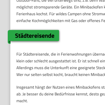
Outdoor-Fans, die viel unterwegs sind, z.B. beim W
möglichst stromsparende Geräte. Ein Minibackofen k
Ferienhaus kochst. Für wildes Campen ohne Stromver
einfache Kochmöglichkeiten mit Gas oder offenes Fe
Städtereisende
Für Städtereisende, die in Ferienwohnungen übernac
klein oder schlecht ausgestattet ist. Er ist schnell e
Allerdings muss die Unterkunft eine geeignete Stec
Wer nur selten selbst kocht, braucht keinen Minibac
Insgesamt hängt der Nutzen eines Minibackofens st
ab. Je besser du deine Bedürfnisse kennst, desto gez
macht.