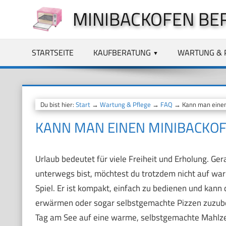
Zum
MINIBACKOFEN BE
Inhalt
springen
STARTSEITE
KAUFBERATUNG
WARTUNG & 
Du bist hier:
Start
→
Wartung & Pflege
→
FAQ
→ Kann man einen 
KANN MAN EINEN MINIBACKOF
Urlaub bedeutet für viele Freiheit und Erholung. 
unterwegs bist, möchtest du trotzdem nicht auf wa
Spiel. Er ist kompakt, einfach zu bedienen und kann d
erwärmen oder sogar selbstgemachte Pizzen zuzuber
Tag am See auf eine warme, selbstgemachte Mahlzei