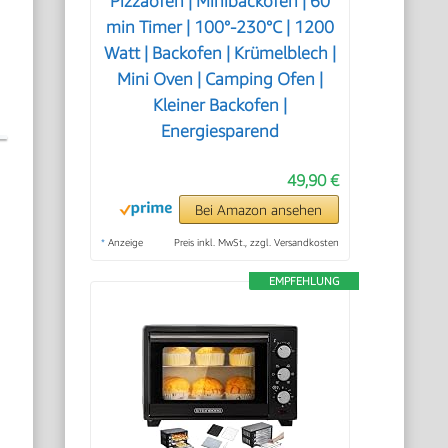
Pizzaofen | Minibackofen | 60
min Timer | 100°-230°C | 1200
Watt | Backofen | Krümelblech |
Mini Oven | Camping Ofen |
Kleiner Backofen |
Energiesparend
49,90 €
Bei Amazon ansehen
*
Anzeige
Preis inkl. MwSt., zzgl. Versandkosten
EMPFEHLUNG