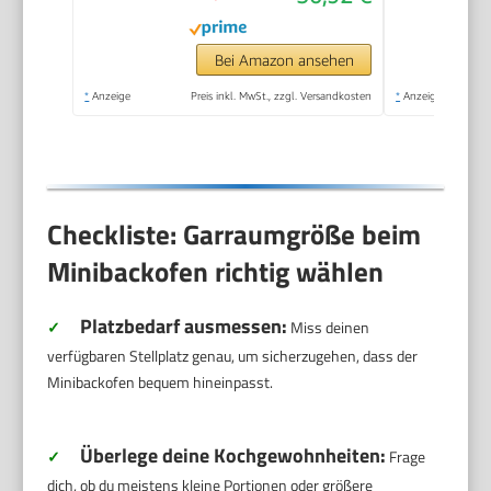
Ober-/Unterhitze |
Konvektion | 60
Bei Amazon ansehen
minTimer | 1.600
*
Anzeige
Preis inkl. MwSt., zzgl. Versandkosten
*
Anzeige
Watt
Checkliste: Garraumgröße beim
Minibackofen richtig wählen
Platzbedarf ausmessen:
✓
Miss deinen
verfügbaren Stellplatz genau, um sicherzugehen, dass der
Minibackofen bequem hineinpasst.
Überlege deine Kochgewohnheiten:
✓
Frage
dich, ob du meistens kleine Portionen oder größere