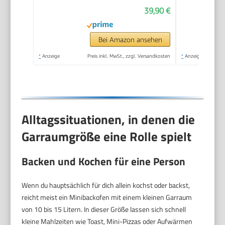
Timer kleiner
39,90 €
Backofen für
Camping oder
Haushalt freistehend
Bei Amazon ansehen
stufenlose
*
Anzeige
Preis inkl. MwSt., zzgl. Versandkosten
*
Anzeige
Temperaturregelung
bis 230°C
Alltagssituationen, in denen die
Garraumgröße eine Rolle spielt
Backen und Kochen für eine Person
Wenn du hauptsächlich für dich allein kochst oder backst,
reicht meist ein Minibackofen mit einem kleinen Garraum
von 10 bis 15 Litern. In dieser Größe lassen sich schnell
kleine Mahlzeiten wie Toast, Mini-Pizzas oder Aufwärmen