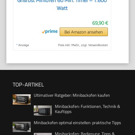
Grillrost Miniofen 60 Min. Timer – 1.600
Watt
69,90 €
Bei Amazon ansehen
*
Anzeige
Preis inkl. MwSt., zzgl. Versandkosten
TOP-ARTIKEL
Ultimativer Ratgeber: Minibackofen kaufen
Minibackofen: Funktionen, Technik &
Kauftipps
Minibackofen optimal einstellen: praktische Tipps
Minibackofen: Bedienung, Tipps &