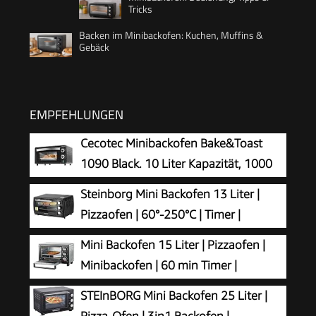
Tricks
Backen im Minibackofen: Kuchen, Muffins &
Gebäck
EMPFEHLUNGEN
Cecotec Minibackofen Bake&Toast
1090 Black. 10 Liter Kapazität, 1000
Watt Leistung, Temperaturregelung bis
Steinborg Mini Backofen 13 Liter |
230 ºC, 60-Minuten-Timer, Doppelglastür und
Pizzaofen | 60°-250°C | Timer |
Quarzheizelemente für die Speisenzubereitung
aufklappbares Krümelblech |
Mini Backofen 15 Liter | Pizzaofen |
Minibackofen | Backofen | Kleiner Backofen | 900
Minibackofen | 60 min Timer |
Watt
100°-230°C | 1200 Watt | Backofen |
STEInBORG Mini Backofen 25 Liter |
Krümelblech | Mini Oven | Camping Ofen |
Pizza-Ofen | 3in1 Backofen |