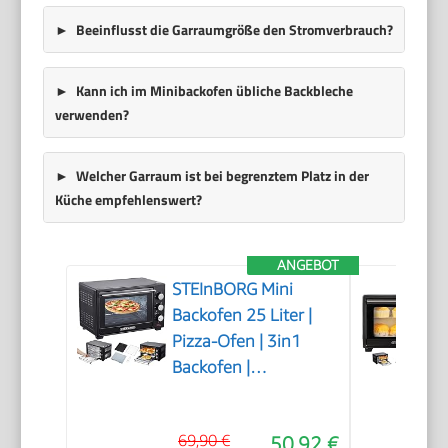
Beeinflusst die Garraumgröße den Stromverbrauch?
Kann ich im Minibackofen übliche Backbleche
verwenden?
Welcher Garraum ist bei begrenztem Platz in der
Küche empfehlenswert?
ANGEBOT
STEInBORG Mini
Backofen 25 Liter |
Pizza-Ofen | 3in1
Backofen |
Minibackofen |
Miniofen |
69,90 €
50,92 €
Krümelblech |