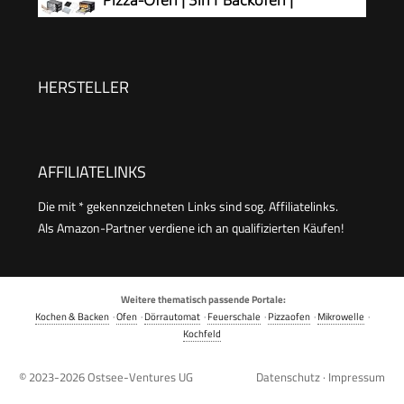
Kleiner Backofen | Energiesparend
Minibackofen | Miniofen | Krümelblech
| Ober-/Unterhitze | Konvektion | 60 minTimer |
1.600 Watt
HERSTELLER
AFFILIATELINKS
Die mit * gekennzeichneten Links sind sog. Affiliatelinks.
Als Amazon-Partner verdiene ich an qualifizierten Käufen!
Weitere thematisch passende Portale:
Kochen & Backen
·
Ofen
·
Dörrautomat
·
Feuerschale
·
Pizzaofen
·
Mikrowelle
·
Kochfeld
© 2023-2026
Ostsee-Ventures UG
Datenschutz
·
Impressum