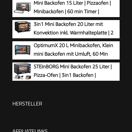
Mini Backofen 15 Liter | Pizzaofen |
Minibackofen | 60 min Timer |
100°-230°C | 1200 Watt | Backofen |
3in1 Mini Backofen 20 Liter mit
Krümelblech | Mini Oven | Camping Ofen |
Konvektion inkl. Warmhalteplatte | 2
Kleiner Backofen | Energiesparend
Backbleche + Grillrost | Minibackofen | Pizza-
OptimumX 20 L Minibackofen, Klein
Ofen | zuschaltbare Umluft | abnehmbare
mini Backofen mit Umluft, 60 Min
Grillplatte | 60 min.Timer | 1300W
Timer, Pizza-Ofen, 1380 W, Schwarz
STEInBORG Mini Backofen 25 Liter |
Pizza-Ofen | 3in1 Backofen |
Minibackofen | Miniofen | Krümelblech
| Ober-/Unterhitze | Konvektion | 60 minTimer |
1.600 Watt
HERSTELLER
AFFILIATELINKS