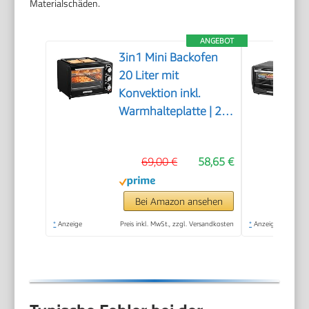
Materialschäden.
ANGEBOT
3in1 Mini Backofen
20 Liter mit
Konvektion inkl.
Warmhalteplatte | 2
Backbleche + Grillrost
| Minibackofen |
69,00 €
58,65 €
Pizza-Ofen |
zuschaltbare Umluft |
abnehmbare
Bei Amazon ansehen
Grillplatte | 60
*
Anzeige
Preis inkl. MwSt., zzgl. Versandkosten
*
Anzeige
min.Timer | 1300W