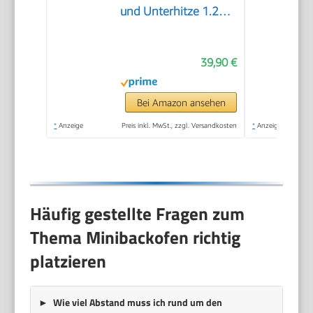
und Unterhitze 1.200
Watt Miniofen mit
Timer kleiner
39,90 €
Backofen für
Camping oder
Haushalt freistehend
Bei Amazon ansehen
stufenlose
*
Anzeige
Preis inkl. MwSt., zzgl. Versandkosten
*
Anzeige
Temperaturregelung
bis 230°C
Häufig gestellte Fragen zum
Thema Minibackofen richtig
platzieren
Wie viel Abstand muss ich rund um den