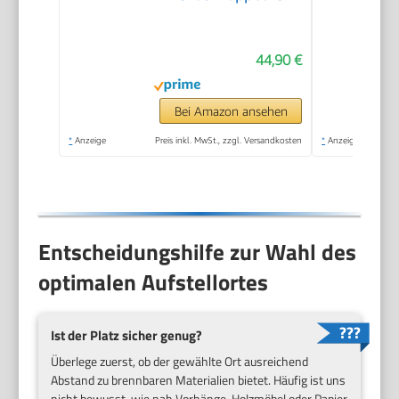
Krümelblech
Minibackofen Kleiner
44,90 €
Oven
Bei Amazon ansehen
*
Anzeige
Preis inkl. MwSt., zzgl. Versandkosten
*
Anzeige
Entscheidungshilfe zur Wahl des
optimalen Aufstellortes
Ist der Platz sicher genug?
Überlege zuerst, ob der gewählte Ort ausreichend
Abstand zu brennbaren Materialien bietet. Häufig ist uns
nicht bewusst, wie nah Vorhänge, Holzmöbel oder Papier