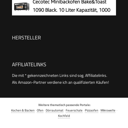
Cecotec Minibackofen Bake&Toast
Backofen für Camping oder Haushalt
1090 Black. 10 Liter Kapazität, 1000
freistehend stufenlose Temperaturregelung bis
Watt Leistung, Temperaturregelung bis
230°C
230 ºC, 60-Minuten-Timer, Doppelglastür und
Quarzheizelemente für die Speisenzubereitung
HERSTELLER
AFFILIATELINKS
Die mit * gekennzeichneten Links sind sog. Affiliatelinks.
Als Amazon-Partner verdiene ich an qualifizierten Käufen!
Weitere thematisch passende Portale:
Kochen & Backen
·
Ofen
·
Dörrautomat
·
Feuerschale
·
Pizzaofen
·
Mikrowelle
·
Kochfeld