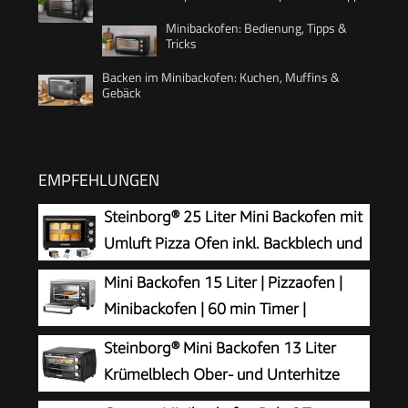
Minibackofen: Bedienung, Tipps &
Tricks
Backen im Minibackofen: Kuchen, Muffins &
Gebäck
EMPFEHLUNGEN
Steinborg® 25 Liter Mini Backofen mit
Umluft Pizza Ofen inkl. Backblech und
Grillrost Miniofen 60 Min. Timer –
Mini Backofen 15 Liter | Pizzaofen |
1.600 Watt
Minibackofen | 60 min Timer |
100°-230°C | 1200 Watt | Backofen |
Steinborg® Mini Backofen 13 Liter
Krümelblech | Mini Oven | Camping Ofen |
Krümelblech Ober- und Unterhitze
Kleiner Backofen | Energiesparend
1.200 Watt Miniofen mit Timer kleiner