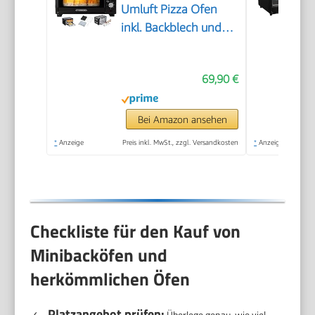
Umluft Pizza Ofen
inkl. Backblech und
Grillrost Miniofen 60
Min. Timer – 1.600
69,90 €
Watt
Bei Amazon ansehen
*
Anzeige
Preis inkl. MwSt., zzgl. Versandkosten
*
Anzeige
Checkliste für den Kauf von
Minibacköfen und
herkömmlichen Öfen
Platzangebot prüfen:
✓
Überlege genau, wie viel