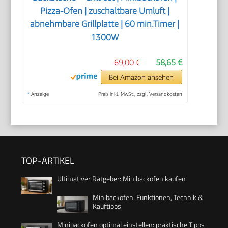
Pizza-Ofen | zuschaltbare Umluft |
abnehmbare Grillplatte | 60 min.Timer |
1300W
69,00 €
58,65 €
Bei Amazon ansehen
*
Anzeige
Preis inkl. MwSt., zzgl. Versandkosten
TOP-ARTIKEL
Ultimativer Ratgeber: Minibackofen kaufen
Minibackofen: Funktionen, Technik &
Kauftipps
Minibackofen optimal einstellen: praktische Tipps